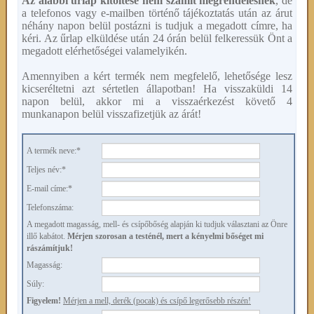
Az alábbi űrlap kitöltése nem számít megrendelésnek
, de
a telefonos vagy e-mailben történő tájékoztatás után az árut
néhány napon belül postázni is tudjuk a megadott címre, ha
kéri. Az űrlap elküldése után 24 órán belül felkeressük Önt a
megadott elérhetőségei valamelyikén.
Amennyiben a kért termék nem megfelelő, lehetősége lesz
kicseréltetni azt sértetlen állapotban! Ha visszaküldi 14
napon belül, akkor mi a visszaérkezést követő 4
munkanapon belül visszafizetjük az árát!
A termék neve:*
Teljes név:*
E-mail címe:*
Telefonszáma:
A megadott magasság, mell- és csípőbőség alapján ki tudjuk választani az Önre
illő kabátot.
Mérjen szorosan a testénél, mert a kényelmi bőséget mi
rászámítjuk!
Magasság:
Súly:
Figyelem!
Mérjen a mell, derék (pocak) és csípő legerősebb részén!