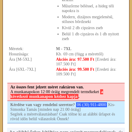
Műszőrme béléssel, a hideg téli
napokra is
Modern, dizájnos megjelenésű,
stílusos bőrdzseki
Kívül 2 db cipzáros zseb
Belül 1 db cipzáros és 1 db nyitott
zseb
Méretek:
M - 7XL
Hosszúsága:
Kb. 69 cm (függ a mérettől)
Ára [M-5XL]
Akciós ára: 97.500 Ft
[Eredeti ára:
107.500 Ft]
Ára [6XL-7XL]
Akciós ára: 99.500 Ft
[Eredeti ára:
109.500 Ft]
Az összes fent jelzett méret raktáron van.
A munkanapokon 12:00 óráig megrendelt termékeket
a
következő munkanapon kézhez kapja
.
Kérdése van vagy rendelni szeretne?
06 (30) 911-4800
Kis-
Simonka Tamás [minden nap 21:00 óráig]
Segítek a méretválasztásban! Csak töltse ki az alábbi űrlapot és
rövid időn belül válaszolok Önnek!