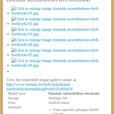
View the embedded image gallery online at:
http://www.bormax.hu/ferfi-borkabatok-
bordzsekik/dominik#sigProId105d694f3f
Modell neve:
Dominik szőrmebéléses bőrdzseki
Anyaga:
Juhnappa bőr
Színe:
Antikolt barna
Jellemzői:
Puha tapintású juhnappa bőrből
készült