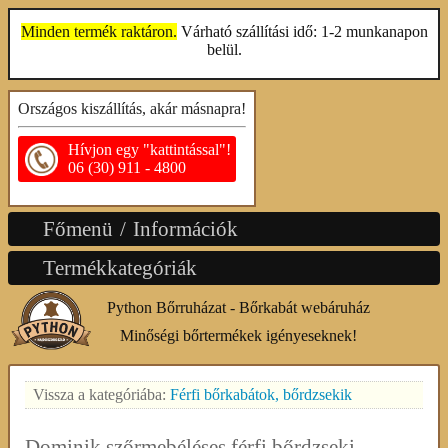
Minden termék raktáron.
Várható szállítási idő: 1-2 munkanapon
belül.
Országos kiszállítás, akár másnapra!
Hívjon egy "kattintással"!
06 (30) 911 - 4800
Főmenü / Információk
Termékkategóriák
Python Bőrruházat - Bőrkabát webáruház
Minőségi bőrtermékek igényeseknek!
Vissza a kategóriába:
Férfi bőrkabátok, bőrdzsekik
Dominik szőrmebéléses férfi bőrdzseki