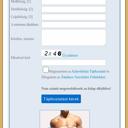
Mellbőség: [1]
Derékbőség: [2]
Csípőbőség: [3]
A méretem általában:
Kérdése, üzenete:
Új számsor
Ellenőrző kód:
Megismertem az
Adatvédelmi Tájékoztatót
és
Elfogadom az
Általános Szerződési Feltételeket
.
Nem számít megrendelésnek az űrlap elküldése!
Tájékoztatást kérek